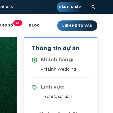
tới 30%
ĐĂNG NHẬP
HOT
LIÊN HỆ TƯ VẤN
ÀNG SỐ
BLOG
Thông tin dự án
Khách hàng:
Phi Linh Wedding
Lĩnh vực:
Tổ chức sự kiện