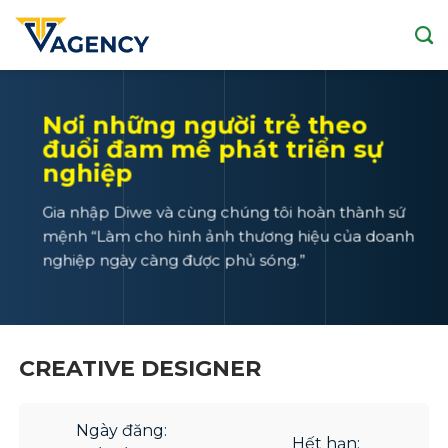
Skip
to
content
Nơi những người trẻ theo
đuổi đam mê phát triển sự
nghiệp
Gia nhập Diwe và cùng chúng tôi hoàn thành sứ
mệnh “Làm cho hình ảnh thương hiệu của doanh
nghiệp ngày càng được phủ sóng.”
CREATIVE DESIGNER
Ngày đăng:
Hết hạn: